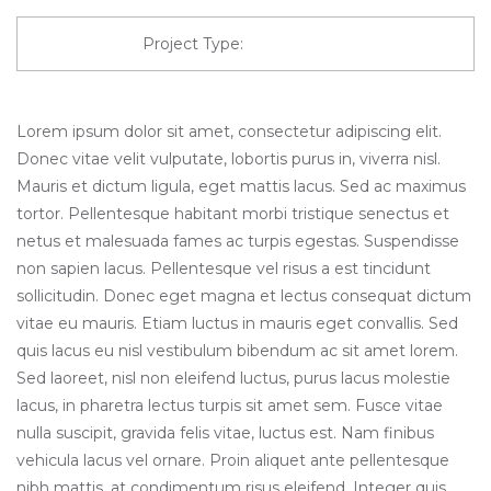
Project Type:
Web Design
Lorem ipsum dolor sit amet, consectetur adipiscing elit.
Donec vitae velit vulputate, lobortis purus in, viverra nisl.
Mauris et dictum ligula, eget mattis lacus. Sed ac maximus
tortor. Pellentesque habitant morbi tristique senectus et
netus et malesuada fames ac turpis egestas. Suspendisse
non sapien lacus. Pellentesque vel risus a est tincidunt
sollicitudin. Donec eget magna et lectus consequat dictum
vitae eu mauris. Etiam luctus in mauris eget convallis. Sed
quis lacus eu nisl vestibulum bibendum ac sit amet lorem.
Sed laoreet, nisl non eleifend luctus, purus lacus molestie
lacus, in pharetra lectus turpis sit amet sem. Fusce vitae
nulla suscipit, gravida felis vitae, luctus est. Nam finibus
vehicula lacus vel ornare. Proin aliquet ante pellentesque
nibh mattis, at condimentum risus eleifend. Integer quis