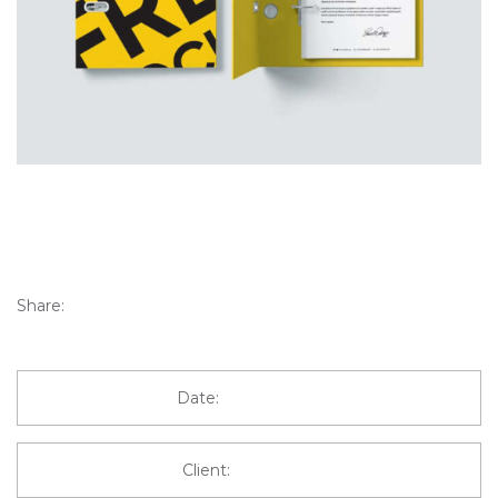
Food Branding
Graphic Design
,
Video
,
Web Design
Share:
Date:
May 3, 2018
Client:
John Doe