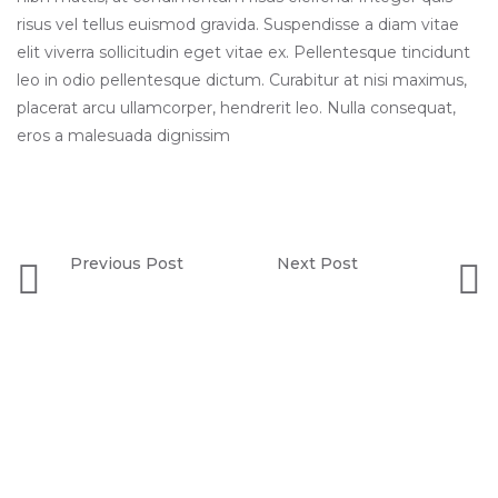
risus vel tellus euismod gravida. Suspendisse a diam vitae
elit viverra sollicitudin eget vitae ex. Pellentesque tincidunt
leo in odio pellentesque dictum. Curabitur at nisi maximus,
placerat arcu ullamcorper, hendrerit leo. Nulla consequat,
eros a malesuada dignissim
Previous Post
Next Post
Forest Road
PaperCup Mockup
Related Projects